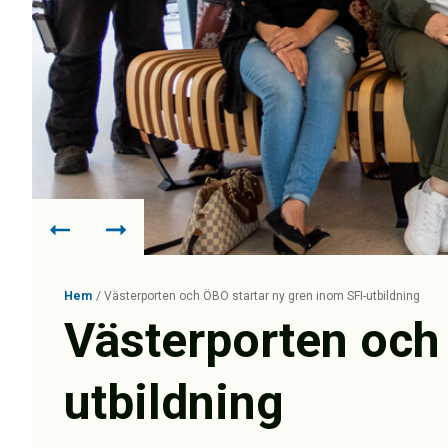
Hem
/
Västerporten och ÖBO startar ny gren inom SFI-utbildning
Västerporten och
utbildning