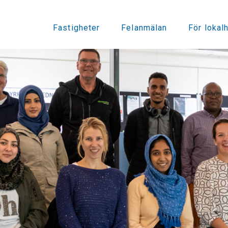
Fastigheter
Felanmälan
För lokal